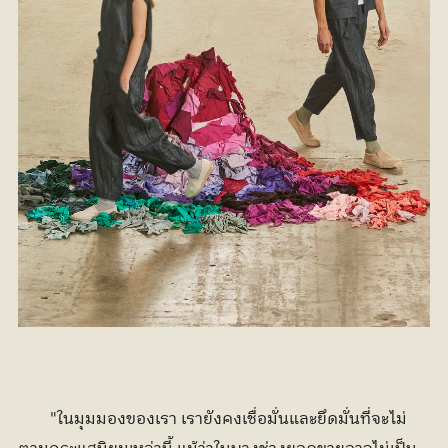
	"ในมุมมองของเรา เรายังคงเชื่อมั่นและยึดมั่นที่จะไม่