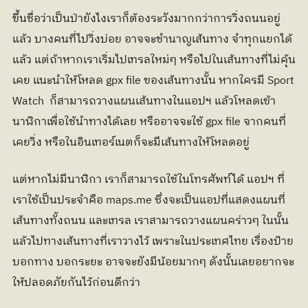
ขึ้นชื่อว่าเป็นป่ายังไงเราก็ต้องระวังมากกว่าการวิ่งถนนอยู่
แล้ว บางคนที่ไปวิ่งบ่อย อาจจะชำนาญเส้นทาง จำทุกแยกได้
แล้ว แต่ถ้าหากเราเริ่มไปเทรลใหม่ๆ หรือไปในเส้นทางที่ไม่คุ้น
เคย แนะนำให้โหลด gpx file ของเส้นทางนั้น หากใครมี Sport 
Watch  ก็สามารถวางแผนเส้นทางในแอปฯ แล้วโหลดเข้า
นาฬิกาเพื่อใช้นำทางได้เลย หรืออาจจะใช้ gpx file จากคนที่
เคยวิ่ง หรือในอินเทอร์เนตก็จะมีเส้นทางให้โหลดอยู่ 
แต่หากไม่มีนาฬิกา เราก็สามารถใช้ในโทรศัพท์ได้ แอปฯ ที่
เราใช้เป็นประจำคือ maps.me ซึ่งจะเป็นแอปที่แสดงแผนที่
เส้นทางทั้งถนน และเทรล เราสามารถวางแผนคร่าวๆ ในนั้น
แล้วไปทางเส้นทางที่เราวางไว้ เพราะในประเทศไทย เรื่องป้าย
บอกทาง บอกระยะ อาจจะยังมีน้อยมากๆ ดังนั้นเลยอยากจะ
ให้ปลอดภัยกันไว้ก่อนดีกว่า