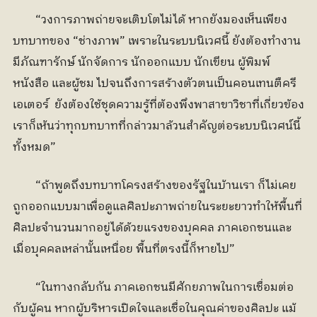
	“วงการภาพถ่ายจะเติบโตไม่ได้ หากยังมองเห็นเพียง
บทบาทของ “ช่างภาพ” เพราะในระบบนิเวศนี้ ยังต้องทำงาน
มีภัณฑารักษ์ นักจัดการ นักออกแบบ นักเขียน ผู้พิมพ์
หนังสือ และผู้ชม ไปจนถึงการสร้างตัวตนเป็นคอนเทนตืครี
เอเตอร์  ยังต้องใช้ชุดความรู้ที่ต้องพึงพาสาขาวิชาที่เกี่ยวข้อง 
เราก็เห้นว่าทุกบทบาทที่กล่าวมาล้วนสำคัญต่อระบบนิเวศน์นี้
ทั้งหมด”
	“ถ้าพูดถึงบทบาทโครงสร้างของรัฐในบ้านเรา ก็ไม่เคย
ถูกออกแบบมาเพื่อดูแลศิลปะภาพถ่ายในระยะยาวทำให้พื้นที่
ศิลปะจำนวนมากอยู่ได้ด้วยแรงของบุคคล ภาคเอกชนและ
เมื่อบุคคลเหล่านั้นเหนื่อย พื้นที่ตรงนี้ก็หายไป”
	“ในทางกลับกัน ภาคเอกชนมีศักยภาพในการเชื่อมต่อ
กับผู้คน หากผู้บริหารเปิดใจและเชื่อในคุณค่าของศิลปะ แม้