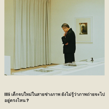
llli เด็กจบใหม่ในสายช่างภาพ ยังไม่รู้ว่าภาพถ่ายจะไป
อยู่ตรงไหน ?