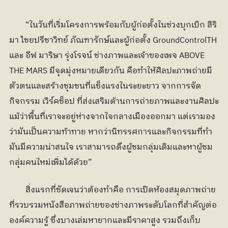
	“ในวันที่เริ่มโครงการพร้อมกับผู้ก่อตั้งในช่วงบุกเบิก สิริ
มา ไชยปรีชาวิทย์ ภัณฑารักษ์และผู้ก่อตั้ง GroundControlTH 
และ อีฟ มาริษา รุ่งโรจน์ ช่างภาพและเจ้าของเพจ ABOVE 
THE MARS มีจุดมุ่งหมายเดียวกัน คือทำให้ศิลปะภาพถ่ายมี
ตัวตนและสร้างชุมชนที่แข็งแรงในระยะยาว จากการจัด
กิจกรรม เวิร์คช็อป ที่ส่งเสริมด้านการถ่ายภาพและงานศิลปะ 
แม้ว่าพื้นที่เราจะอยู่ห่างจากใจกลางเมืองออกมา แต่เรามอง
ว่ามันเป็นความท้าทาย หากว่านิทรรศการและกิจกรรมที่ทำ
มันมีความน่าสนใจ เราสามารถดึงผู้ชมกลุ่มเดิมและหาผู้ชม
กลุ่มคนใหม่เพิ่มได้ด้วย”  
	สิ่งแรกที่ชัดเจนว่าต้องทำคือ การเปิดห้องสมุดภาพถ่าย 
ที่รวบรวมหนังสือภาพถ่ายของช่างภาพระดับโลกที่สำคัญต่อ
องค์ความรู้ ซึ่งบางเล่มหายากและมีราคาสูง รวมถึงเก็บ