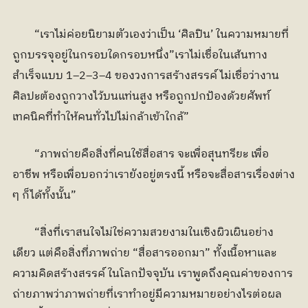
	“เราไม่ค่อยนิยามตัวเองว่าเป็น ‘ศิลปิน’ ในความหมายที่
ถูกบรรจุอยู่ในกรอบใดกรอบหนึ่ง”เราไม่เชื่อในเส้นทาง
สำเร็จแบบ 1–2–3–4 ของวงการสร้างสรรค์ ไม่เชื่อว่างาน
ศิลปะต้องถูกวางไว้บนแท่นสูง หรือถูกปกป้องด้วยศัพท์
เทคนิคที่ทำให้คนทั่วไปไม่กล้าเข้าใกล้”
	“ภาพถ่ายคือสิ่งที่คนใช้สื่อสาร จะเพื่อสุนทรียะ เพื่อ
อาชีพ หรือเพื่อบอกว่าเรายังอยู่ตรงนี้ หรือจะสื่อสารเรื่องต่าง 
ๆ ก็ได้ทั้งนั้น”
	“สิ่งที่เราสนใจไม่ใช่ความสวยงามในเชิงผิวเผินอย่าง
เดียว แต่คือสิ่งที่ภาพถ่าย “สื่อสารออกมา” ทั้งเนื้อหาและ
ความคิดสร้างสรรค์ ในโลกปัจจุบัน เราพูดถึงคุณค่าของการ
ถ่ายภาพว่าภาพถ่ายที่เราทำอยู่มีความหมายอย่างไรต่อผล