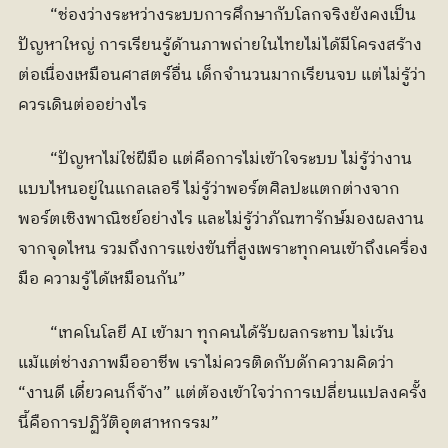
	“ช่องว่างระหว่างระบบการศึกษากับโลกจริงยังคงเป็น
ปัญหาใหญ่ การเรียนรู้ด้านภาพถ่ายในไทยไม่ได้มีโครงสร้าง
ต่อเนื่องเหมือนศาสตร์อื่น เด็กจำนวนมากเรียนจบ แต่ไม่รู้ว่า
ควรเดินต่ออย่างไร
	“ปัญหาไม่ใช่ฝีมือ แต่คือการไม่เข้าใจระบบ ไม่รู้ว่างาน
แบบไหนอยู่ในแกลเลอรี ไม่รู้ว่าพอร์ตศิลปะแตกต่างจาก
พอร์ตเชิงพาณิชย์อย่างไร และไม่รู้ว่าภัณฑารักษ์มองผลงาน
จากจุดไหน รวมถึงการแข่งขันที่สูงเพราะทุกคนเข้าถึงเครื่อง
มือ ความรู้ได้เหมือนกัน”
	“เทคโนโลยี AI เข้ามา ทุกคนได้รับผลกระทบ ไม่เว้น
แม้แต่ช่างภาพมืออาชีพ เราไม่ควรติดกับดักความคิดว่า 
“งานดี เดี๋ยวคนก็จ้าง” แต่ต้องเข้าใจว่าการเปลี่ยนแปลงครั้ง
นี้คือการปฏิวัติอุตสาหกรรม”