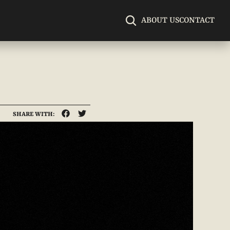
ABOUT US
CONTACT
่
SHARE WITH: