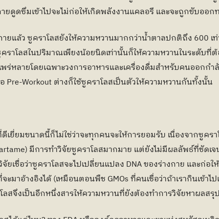
งกายดูดซึมเข้าไปจะไม่ก่อให้เกิดพลังงานแคลอรี และจะถูกขับออก
กายแล้ว ซูคราโลสยังให้ความหวานมากกว่าน้ำตาลปกติถึง 600 เท่า
ซูคราโลสในปริมาณเพียงน้อยนิดเท่านั้นก็ให้ความหวานในระดับที่ต
่างแพร่หลายโดยเฉพาะวงการอาหารและเครื่องดื่มสำหรับคนออกกำลัง
ือ Pre-Workout ต่างก็ใช้ซูคราโลสเป็นตัวให้ความหวานกันทั้งนั้น
ี่ดีเยี่ยมขนาดนี้ก็ไม่ใช่ว่าจะทุกคนจะให้การยอมรับ เนื่องจากซู
tame) มีการทำวิจัยซูคราโลสมากมาย แต่ยังไม่มีผลลัพธ์ที่ชัดเจ
จัยเชื่อว่าซูคราโลสจะไปเปลี่ยนแปลง DNA ของร่างกาย และก่อให้เก
จะมาอ้างอิงได้ (เหมือนตอนพืช GMOs ที่คนเชื่อว่าถ้าเรากินเข้าไ
ราโลสจึงเป็นอีกหนึ่งสารให้ความหวานที่ยังต้องทำการวิจัยหาผลสรุ