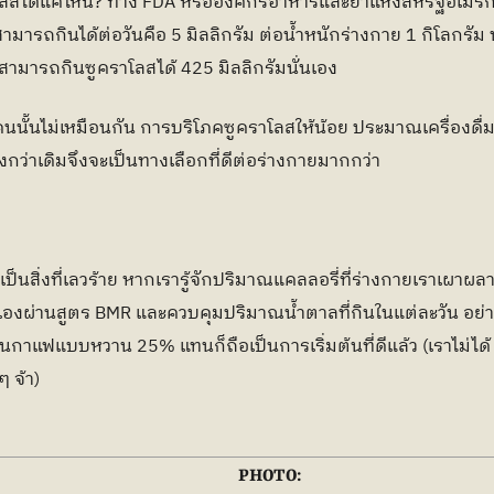
ลสได้แค่ไหน? ทาง FDA หรือองค์กรอาหารและยาแห่งสหรัฐอเมริกา
มารถกินได้ต่อวันคือ 5 มิลลิกรัม ต่อน้ำหนักร่างกาย 1 กิโลกรัม
็สามารถกินซูคราโลสได้ 425 มิลลิกรัมนั่นเอง
นั้นไม่เหมือนกัน การบริโภคซูคราโลสให้น้อย ประมาณเครื่องดื่มซี
ว่าเดิมจึงจะเป็นทางเลือกที่ดีต่อร่างกายมากกว่า
เป็นสิ่งที่เลวร้าย หากเรารู้จักปริมาณแคลลอรี่ที่ร่างกายเราเผาผ
องผ่านสูตร BMR และควบคุมปริมาณน้ำตาลที่กินในแต่ละวัน อย่าง
นกาแฟแบบหวาน 25% แทนก็ถือเป็นการเริ่มต้นที่ดีแล้ว (เราไม่ได้ J
 จ้า)
PHOTO: