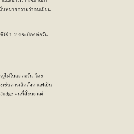
แนะนำไว้ว่า ปริมาณที่
 นั่นหมายความว่าคนเขียน
โร่ 1-2 กระป๋องต่อวัน 
ลาญได้ในแต่ละวัน  โดย
เช่นการเลิกสั่งกาแฟเย็น
udge คนที่สั่งนะ แต่