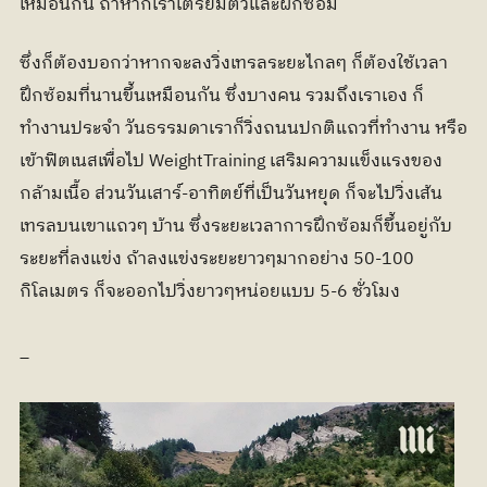
เหมือนกัน ถ้าหากเราเตรียมตัวและฝึกซ้อม
ซึ่งก็ต้องบอกว่าหากจะลงวิ่งเทรลระยะไกลๆ ก็ต้องใช้เวลา
ฝึกซ้อมที่นานขึ้นเหมือนกัน ซึ่งบางคน รวมถึงเราเอง ก็
ทำงานประจำ วันธรรมดาเราก็วิ่งถนนปกติแถวที่ทำงาน หรือ
เข้าฟิตเนสเพื่อไป WeightTraining เสริมความแข็งแรงของ
กล้ามเนื้อ ส่วนวันเสาร์-อาทิตย์ที่เป็นวันหยุด ก็จะไปวิ่งเส้น
เทรลบนเขาแถวๆ บ้าน ซึ่งระยะเวลาการฝึกซ้อมก็ขึ้นอยู่กับ
ระยะที่ลงแข่ง ถ้าลงแข่งระยะยาวๆมากอย่าง 50-100 
กิโลเมตร ก็จะออกไปวิ่งยาวๆหน่อยแบบ 5-6 ชั่วโมง
_