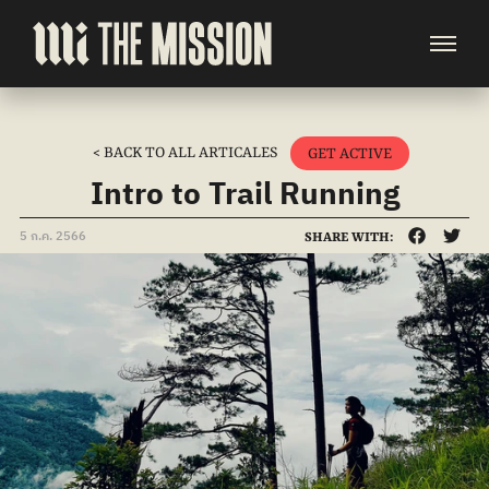
< BACK TO ALL ARTICALES
GET ACTIVE
Intro to Trail Running
5 ก.ค. 2566
SHARE WITH: