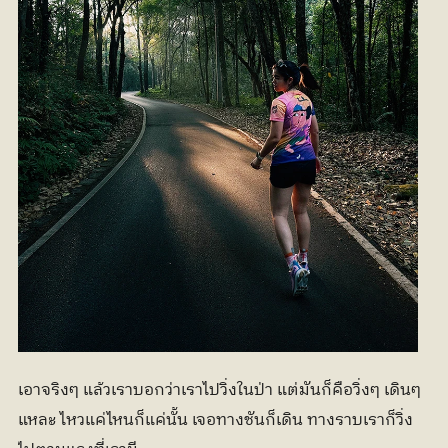
เอาจริงๆ แล้วเราบอกว่าเราไปวิ่งในป่า แต่มันก็คือวิ่งๆ เดินๆ 
แหละ ไหวแค่ไหนก็แค่นั้น เจอทางชันก็เดิน ทางราบเราก็วิ่ง 