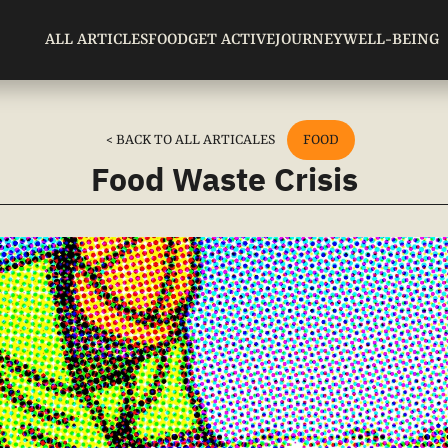
ALL ARTICLES
FOOD
GET ACTIVE
JOURNEY
WELL-BEING
< BACK TO ALL ARTICALES
FOOD
Food Waste Crisis