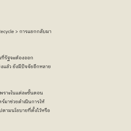
่ Recycle > การแยกกลับมา
ี่รัฐจะต้องออก
แล้ว ยังมีปัจจัยอีกหลาย
 เพราะในแต่ละขั้นตอน
์มาช่วยดำเนินการให้
ามนโยบายที่ตั้งไว้หรือ