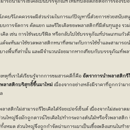
สามารถนำมารีไซเคิลเป็นบรรจุภัณฑ์ใหม่ที่ปลอดภัยต่อการรองรับอ
อุปโภคบริโภคควรจะมีส่วนร่วมในการแก้ปัญหานี้ด้วยการช่วยสนับส
บบการจัดการ คัดแยก และรีไซเคิลขยะพลาสติกที่มีต้นทุนสูง รวมไ
คิล เช่น การใช้ระบบรีฟิล หรือกลับไปใช้บรรจุภัณฑ์ประเภทแก้วด
ด์จะหันมาใช้ขวดพลาสติกหนาที่เหมาะกับการใช้ซ้ำและสามารถนำ
ยงบางพื้นที่เท่านั้น และมีจำนวนน้อยมากหากเทียบกับบรรจุภัณฑ์พล
หตุที่เราได้เรียนรู้จากการชมสารคดีก็คือ 
อัตราการนำพลาสติกรีไ
ลาสติกบริสุทธิ์ขึ้นมาใหม่
 เนื่องจากอย่างหลังมีราคาที่ถูกกว่ามา
ล 
ว่าพลาสติกไม่สามารถรีไซเคิลได้ร้อยเปอร์เซ็นต์ เนื่องจากไม่สะอ
นใหญ่จึงมักถูกดาวน์ไซเคิลไปทำกระถางต้นไม้หรือรั้วพลาสติก ถ
้ทั้งหมด ส่วนใหญ่จึงถูกกำจัดผ่านการเผาเป็นเชื้อเพลิงแทนในท้ายท