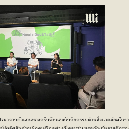
นาจากตัวแทนของกรีนพีซและนักกิจกรรมด้านสิ่งแวดล้อมในงาน P
์ผู้ผลิตสินค้าอุปโภคบริโภคต่างก็เคลมว่าบรรจุภัณฑ์พลาสติกข