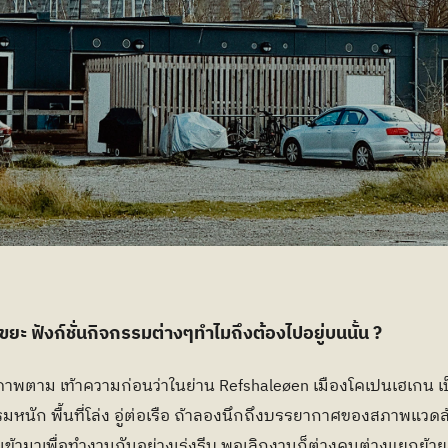
ยะ ฟังก์ชั่นกิจกรรมต่างๆทำไมถึงต้องไปอยู่บนนั้น ?
พตาม เท้าความก่อนว่าในย่าน Refshaleøen เมืองโคเปนเฮเกน เป็
มหนัก พื้นที่โล่ง อู่ต่อเรือ ถ้าลองนึกถึงบรรยากาศของสภาพแวด
นจะเข้ามาเพื่อทำงานกันอย่างเร่งรีบ พอเลิกงานก็ต่างคนต่างแยกย้าย 