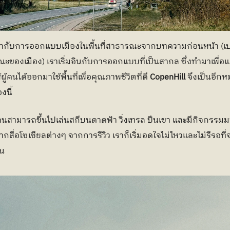
ดตากับการออกแบบเมืองในพื้นที่สาธารณะจากบทความก่อนหน้า (
เ
ณะของเมือง
) เราเริ่มอินกับการออกแบบที่เป็นสากล ซึ่งทำมาเพื่
้คนได้ออกมาใช้พื้นที่เพื่อคุณภาพชีวิตที่ดี 
CopenHill
 จึงเป็นอีกห
งนี้
ู้คนสามารถขึ้นไปเล่นสกีบนดาดฟ้า วิ่งเทรล ปีนเขา และมีกิจกรรมม
ากสื่อโซเชียลต่างๆ จากการรีวิว เราก็เริ่มอดใจไม่ไหวและไม่รีรอที
น  