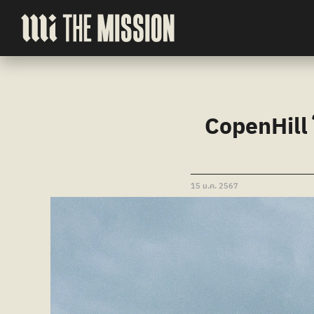
CopenHill 
15 ม.ค. 2567