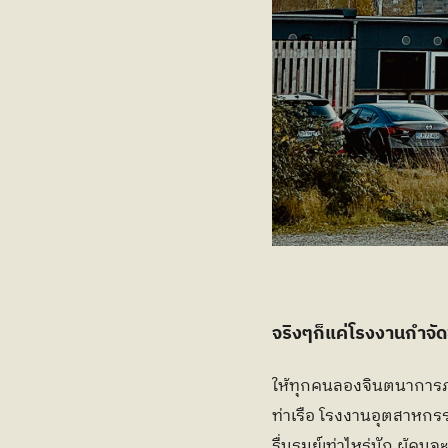
จริงๆก็แค่โรงงานกำจัดข
ให้ทุกคนลองจินตนาการภา
ท่าเรือ โรงงานอุตสาหกรร
รื่นรมย์เท่าไหร่นัก ผู้ค