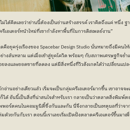
้ไม่ได้คิดเลยว่าย่านนี้ต้องเป็นย่านสร้างสรรค์ เราคิดถึงแค่ หนึ่ง
มครีเอเตอร์หน้าใหม่ที่เขากำลังหาพื้นที่ในการดิสเพลย์งาน”
โควิดคือยุครุ่งเรืองของ Spacebar Design Studio นั่นหมายถึงมีค
่างล้นหลาม แต่เมื่อเข้าสู่ยุคโควิด พร้อมๆ กับสภาพเศรษฐกิจย่ำแ
้อยลงและยอดขายที่ลดลง แต่มีสิ่งหนึ่งที่วิวสังเกตได้ว่าเปลี่ย
นักอ่านอย่างเดียวแล้ว เริ่มจะเป็นกลุ่มครีเอเตอร์มากขึ้น เขาอาจจ
ได้ อันนี้เป็นสิ่งที่น่าสนใจสำหรับเรา กลายเป็นว่าตลาดสิ่งพิมพ์ตอ
ซัพพอร์ตคนในคอมมูนิตี้ซึ่งกันและกัน นี่จึงกลายเป็นเหตุผลที่ว่า
มด้วยกันกับเรา ตอนนี้เราเลยเริ่มเปิดฝั่งตลาดครีเอเตอร์ขึ้นมาเพื