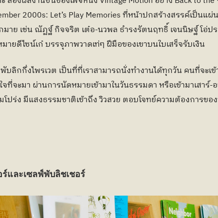
ฉพาะ สองผลงานซีนของเพจหนัง Vintage Motion อย่าง Back to the
ember 2000s: Let’s Play Memories ที่หน้าปกสร้างสรรค์เป็นแผ่นว
ากมาย เช่น ณัฏฐ์ กิจจริต เต๋อ-นวพล ธำรงรัตนฤทธิ์ เจนนิษฐ์ โอ่ป
หมายดีไซน์เก๋ บรรจุภาพวาดเท่ๆ ฝีมือของเขาบนใบเสร็จรับเงิน 
ับลิกกึ่งไพรเวต เป็นที่ที่เราสามารถนั่งทำงานได้ทุกวัน คนที่จะเข
ใจที่จะมา ผ่านการนัดหมายเข้ามาในวันธรรมดา หรือเข้ามาเสาร์-อ
ีความโปร่ง มีแสงธรรมชาติเข้าถึง วิวสวย ตอบโจทย์ความต้องการของน
อร์และเซลฟ์พับลิชเชอร์