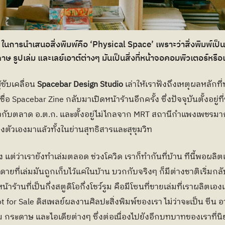
นการนำเสนอสิ่งพิมพ์คือ ‘Physical Space’ เพราะว่าสิ่งพิมพ์เป็นสื่
 รูปเล่ม และเลย์เอาต์ต่างๆ มันเป็นสิ่งที่หน้าจอคอมพิวเตอร์หรือเ
้ขับเคลื่อน 
Spacebar Design Studio 
เล่าให้เราฟังถึงเหตุผลหลักที่ท
อ Spacebar Zine กลับมาเปิดหน้าร้านอีกครั้ง ซึ่งปัจจุบันตั้งอยู่ที
กับตลาด อ.ต.ก. และตั้งอยู่ไม่ไกลจาก MRT สถานีกำแพงเพชรมาก
งตัวเองมาแล้วทั้งในย่านสุทธิสารและสุขุมวิท
ง แต่ว่าเรายังทำเล่มตลอด ช่วงโควิด เราก็ทำกันที่บ้าน ทีนี้พอผลิตเ
ียดายที่เล่มมันถูกเก็บไว้แค่ในบ้าน บวกกับจริงๆ ก็มีต่างชาติเริ่
้าร้านที่เป็นกึ่งสตูดิโอกึ่งโชว์รูม คือมีโซนที่ขายเล่มที่เราผลิตเอ
ot for Sale ดิสเพลย์ผลงานศิลปะสิ่งพิมพ์ของเรา ไม่ว่าจะเป็น ซีน อา
่ม กระดาษ และไอเดียต่างๆ ซึ่งต่อเนื่องไปยังอีกบทบาทของเราที่นิ