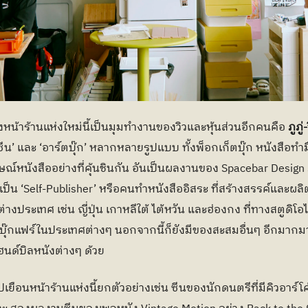
้าร้านแห่งใหม่นี้เป็นมุมทำงานของวิวและหุ้นส่วนอีกคนคือ 
ภูภู่
ซีน’ และ ‘อาร์ตบุ๊ก’ หลากหลายรูปแบบ ทั้งพ็อกเก็ตบุ๊ก หนังสือทำ
ปลักษณ์หนังสืออย่างที่คุ้นชินกัน อันเป็นผลงานของ Spacebar Desi
เป็น ‘Self-Publisher’ หรือคนทำหนังสืออิสระ ที่สร้างสรรค์และผล
ประเทศ เช่น ญี่ปุ่น เกาหลีใต้ ไต้หวัน และฮ่องกง ที่ทางสตูดิโอไ
ุ๊กแฟร์ในประเทศต่างๆ นอกจากนี้ก็ยังมีของสะสมอื่นๆ อีกมากมา
นด์บิลหนังต่างๆ ด้วย
ปเยือนหน้าร้านแห่งนี้ยกตัวอย่างเช่น ซีนของนักดนตรีที่มีคิวอาร์โ