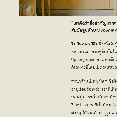
“เราคิดว่าสิ่งสำคัญมากๆ ใ
สัมผัสรูปลักษณ์ของกระดาษ
วิว-วิมลพร วิสิทธิ์ 
หนึ่งในผู
หลายคนอาจจะรู้จักกันในชื่
Upperground ละแวกเดียว
ดิโอแห่งนี้เคยเปิดสเปซขอ
“หน้าร้านเปิดๆ ปิดๆ ก็จริ
อายุน้อยร้อยเล่ม เราก็เส
หมดปุ๊บ เราก็กลับมาเปิดหน
Zine Library ที่เป็นโซน N
ต่างๆ ให้คนเข้ามาดูรูปเล