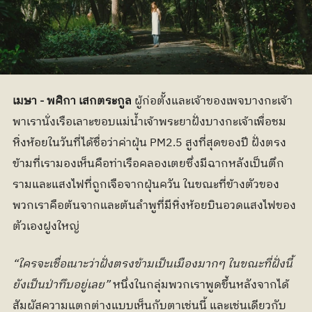
เมษา - พศิกา เสกตระกูล 
ผู้ก่อตั้งและเจ้าของเพจบางกะเจ้า 
พาเรานั่งเรือเลาะขอบแม่น้ำเจ้าพระยาฝั่งบางกะเจ้าเพื่อชม
หิ่งห้อยในวันที่ได้ชื่อว่าค่าฝุ่น PM2.5 สูงที่สุดของปี ฝั่งตรง
ข้ามที่เรามองเห็นคือท่าเรือคลองเตยซึ่งมีฉากหลังเป็นตึก
รามและแสงไฟที่ถูกเจือจากฝุ่นควัน ในขณะที่ข้างตัวของ
พวกเราคือต้นจากและต้นลำพูที่มีหิ่งห้อยบินอวดแสงไฟของ
ตัวเองฝูงใหญ่
“ใครจะเชื่อเนาะว่าฝั่งตรงข้ามเป็นเมืองมากๆ ในขณะที่ฝั่งนี้
ยังเป็นป่าทึบอยู่เลย​”
 หนึ่งในกลุ่มพวกเราพูดขึ้นหลังจากได้
สัมผัสความแตกต่างแบบเห็นกับตาเช่นนี้ และเช่นเดียวกับ