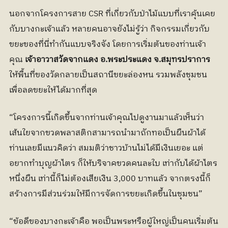
นอกจากโครงการสาย CSR ที่เกี่ยวกับป่าไม้แบบที่เราคุ้นเคย
กับบางกะเจ้าแล้ว หลายคนอาจยังไม่รู้ว่า กิจกรรมเกี่ยวกับ
ขยะของที่นี่ทำกันแบบจริงจัง โดยการเริ่มต้นของท่านเจ้า
คุณ 
เจ้าอาวาสวัดจากแดง อ.พระประแดง จ.สมุทรปราการ
ให้พื้นที่ของวัดกลายเป็นสถานีขยะล่องหน รวมพลังชุมชน
เพื่อลดขยะให้ได้มากที่สุด
“โครงการนี้เกิดขึ้นจากท่านเจ้าคุณไปดูงานมาแล้วเห็นว่า 
เส้นใยจากขวดพลาสติกสามารถนำมาถักทอเป็นผืนผ้าได้ 
ท่านเลยมีแนวคิดว่า สมมติว่าชาวบ้านไม่ได้มีเงินเยอะ แต่
อยากทำบุญผ้าไตร ก็ให้บริจาคขวดคนละใบ เท่ากับได้ผ้าไตร
หนึ่งผืน เท่านี้ก็ไม่ต้องเสียเงิน 3,000 บาทแล้ว จากตรงนี้ก็
สร้างการมีส่วนร่วมให้มีการจัดการขยะเกิดขึ้นในชุมชน”
“ข้อดีของบางกะเจ้าคือ พอเป็นพระหรือผู้ใหญ่เป็นคนเริ่มต้น