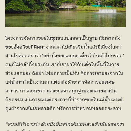
โครงการจัดการขยะในชุมชนแบ่งออกเป็นฐาน เริ่มจากถัง
ขยะอัจฉริยะที่คิดมาจากเวลาไปเที่ยวริมน้ำแล้วมีเสียงโลมา
สานโผล่ออกมาว่า ‘อย่าทิ้งขยะเลยนะ เดี๋ยวก็กินเข้าไปหรอก’ 
คนก็ไม่กล้าทิ้งขยะกัน เราก็เอามาใช้กับเด็กในพื้นที่ในการ
ช่วยแยกขยะ ถัดมา โฟมกลายเป็นหิน คือการเอาขยะจากใน
แม่น้ำมาทำเป็นงานตกแต่ง ต่อด้วยการจัดการขยะเศษ
อาหาร การแยกขวด และขยะจากทุกฐานจะกลายมาเป็น
กิจกรรม เช่นการเพนต์กระถางที่ทำจากขยะในแม่น้ำ เพนต์
ถุงผ้าจากเส้นใยพลาสติก หรือการทำหมอนหลอดกระดาษ
“สมมติถ้าถามว่า ผ้าหนึ่งผืนจากเส้นใยพลาสติกมันแพงกว่า